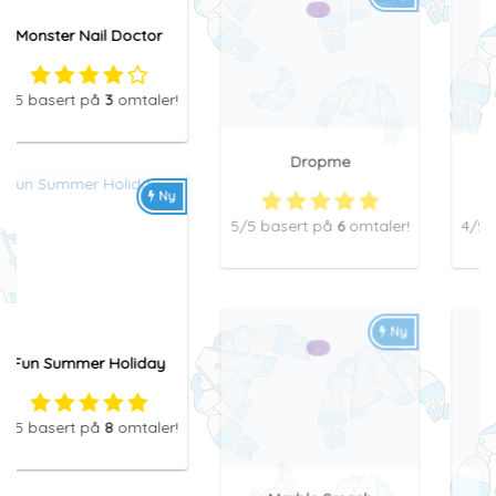
Dropme
Sudoku HTML5
5
/5
basert på
6
omtaler!
4
/5
basert på
3
omtaler!
Ny
Ny
Marble Smash
Mixed World
4,5
/5
basert på
5
4,5
/5
basert på
5
omtaler!
omtaler!