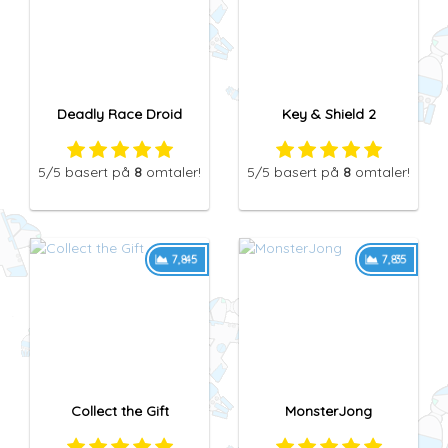
Deadly Race Droid
Key & Shield 2
5
/5
basert på
8
omtaler!
5
/5
basert på
8
omtaler!
7,845
7,835
Collect the Gift
MonsterJong