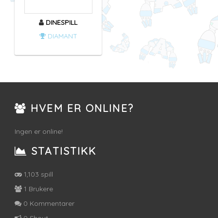
DINESPILL
DIAMANT
HVEM ER ONLINE?
Ingen er online!
STATISTIKK
1,103 spill
1 Brukere
0 Kommentarer