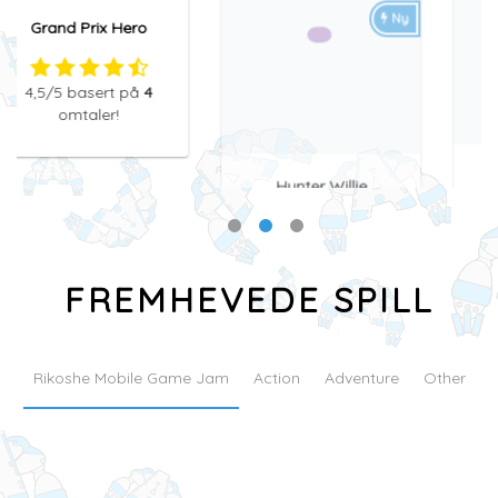
Hunter Willie
Pigeon Bomber
4,5
/5
basert på
4
4
/5
basert på
3
omtaler!
omtaler!
FREMHEVEDE SPILL
Rikoshe Mobile Game Jam
Action
Adventure
Other