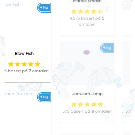
Ny
Ny
JomJom Jump
Blop
5
/5
basert på
8
omtaler!
5
/5
basert på
5
omtaler!
Ny
Ny