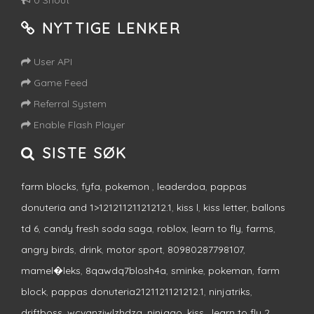
0 Shout
NYTTIGE LENKER
User API
Game Feed
Referral System
Enable Flash Player
SISTE SØK
farm blocks
,
fyfa
,
pokemon
,
leaderdoa
,
pappas
donuteria and 1>12121121121212.1
,
kiss l
,
kiss letter
,
ballons
td 6
,
candy fresh soda saga
,
roblox
,
learn to fly
,
farms
,
angry birds
,
drink
,
motor sport
,
80980287798107
,
mamel�leks
,
8qawdq7blosh4a
,
sminke
,
pokeman
,
farm
block
,
pappas donuteria2121121121212.1
,
ninjatriks
,