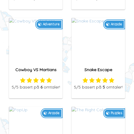
5
/5
basert på
7
omtaler!
5
/5
basert på
7
omtaler!
Adventure
Arcade
Cowboy VS Martians
Snake Escape
5
/5
basert på
6
omtaler!
5
/5
basert på
5
omtaler!
Arcade
Puzzles