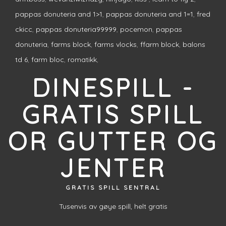
driftboss
,
wcvanziwlzhdzg
,
ninjago
,
kiss
,
learn to fly 2
,
pappas donuteria and 1>1
,
pappas donuteria and 1=1
,
fred
ckicc
,
pappas donuteria99999
,
pocemon
,
pappas
donuteria
,
farms block
,
farms vlocks
,
ffarm block
,
balons
td 6
,
farm bloc
,
romatikk
,
DINESPILL -
GRATIS SPILL
OR GUTTER OG
JENTER
GRATIS SPILL SENTRAL
Tusenvis av gøye spill, helt gratis