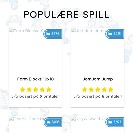
POPULÆRE SPILL
8,774
8,285
Farm Blocks 10x10
JomJom Jump
5
/5
basert på
9
omtaler!
5
/5
basert på
8
omtaler!
8,008
7,971