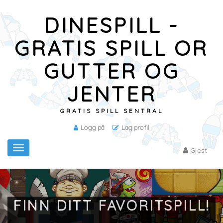
DINESPILL -
GRATIS SPILL OR
GUTTER OG
JENTER
GRATIS SPILL SENTRAL
Logg på
Lag profil
Toggle
Gjest
navigation
FINN DITT FAVORITSPILL!