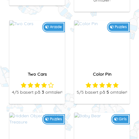
5
/5
basert på
6
omtaler!
4,5
/5
basert på
4
omtaler!
Arcade
Puzzles
Two Cars
Color Pin
4
/5
basert på
3
omtaler!
5
/5
basert på
5
omtaler!
Puzzles
Girls