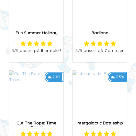
Fun Summer Holiday
Badland
5
/5
basert på
8
omtaler!
5
/5
basert på
7
omtaler!
7,401
7,376
Cut The Rope: Time
Intergalactic Battleship
Travel