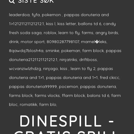
SISTE SØK
leaderdoa
,
fyfa
,
pokemon
,
pappas donuteria and
1>12121121121212.1
,
kiss l
,
kiss letter
,
ballons td 6
,
candy
fresh soda saga
,
roblox
,
learn to fly
,
farms
,
angry birds
,
drink
,
motor sport
,
80980287798107
,
mamel�leks
,
8qawdq7blosh4a
,
sminke
,
pokeman
,
farm block
,
pappas
donuteria2121121121212.1
,
ninjatriks
,
driftboss
,
wcvanziwlzhdzg
,
ninjago
,
kiss
,
learn to fly 2
,
pappas
donuteria and 1>1
,
pappas donuteria and 1=1
,
fred ckicc
,
pappas donuteria99999
,
pocemon
,
pappas donuteria
,
farms block
,
farms vlocks
,
ffarm block
,
balons td 6
,
farm
bloc
,
romatikk
,
farm blo
,
DINESPILL -