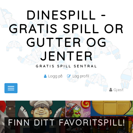
DINESPILL -
GRATIS SPILL OR
GUTTER OG
JENTER
GRATIS SPILL SENTRAL
Logg på
Lag profil
Toggle
Gjest
navigation
FINN DITT FAVORITSPILL!