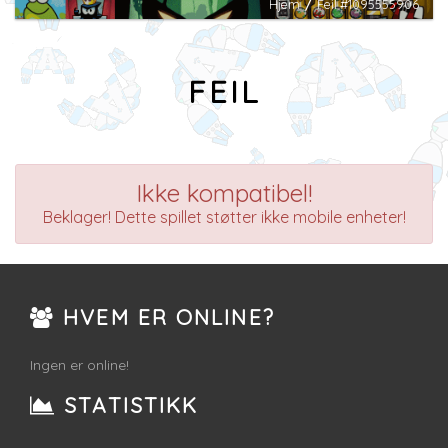
Hjem
/
Feil #1095555906
FEIL
Ikke kompatibel!
Beklager! Dette spillet støtter ikke mobile enheter!
HVEM ER ONLINE?
Ingen er online!
STATISTIKK