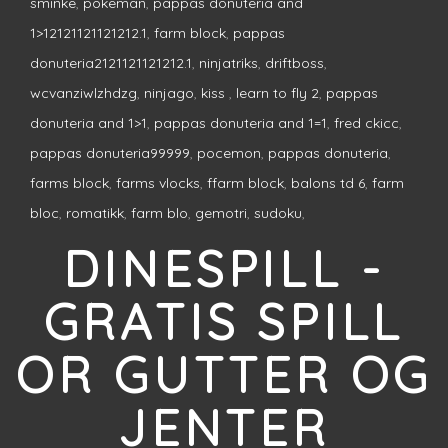
sminke
,
pokeman
,
pappas donuteria and
1>12121121121212.1
,
farm block
,
pappas
donuteria2121121121212.1
,
ninjatriks
,
driftboss
,
wcvanziwlzhdzg
,
ninjago
,
kiss
,
learn to fly 2
,
pappas
donuteria and 1>1
,
pappas donuteria and 1=1
,
fred ckicc
,
pappas donuteria99999
,
pocemon
,
pappas donuteria
,
farms block
,
farms vlocks
,
ffarm block
,
balons td 6
,
farm
bloc
,
romatikk
,
farm blo
,
gemotri
,
sudoku
,
DINESPILL -
GRATIS SPILL
OR GUTTER OG
JENTER