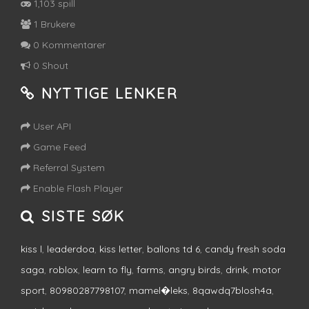
1,103 spill
1 Brukere
0 Kommentarer
0 Shout
NYTTIGE LENKER
User API
Game Feed
Referral System
Enable Flash Player
SISTE SØK
kiss l
,
leaderdoa
,
kiss letter
,
ballons td 6
,
candy fresh soda
saga
,
roblox
,
learn to fly
,
farms
,
angry birds
,
drink
,
motor
sport
,
80980287798107
,
mamel�leks
,
8qawdq7blosh4a
,