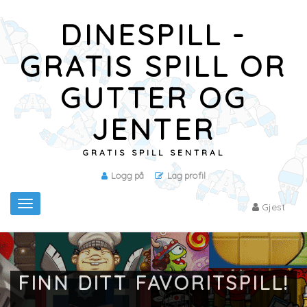
DINESPILL -
GRATIS SPILL OR
GUTTER OG
JENTER
GRATIS SPILL SENTRAL
Logg på
Lag profil
Toggle
Gjest
navigation
FINN DITT FAVORITSPILL!