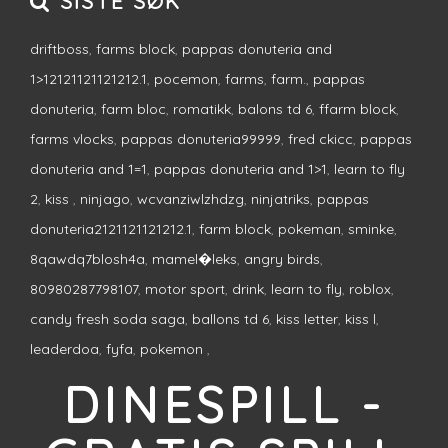
SISTE SØK
driftboss
,
farms block
,
pappas donuteria and
1>12121121121212.1
,
pocemon
,
farms
,
farm.
,
pappas
donuteria
,
farm bloc
,
romatikk
,
balons td 6
,
ffarm block
,
farms vlocks
,
pappas donuteria99999
,
fred ckicc
,
pappas
donuteria and 1=1
,
pappas donuteria and 1>1
,
learn to fly
2
,
kiss
,
ninjago
,
wcvanziwlzhdzg
,
ninjatriks
,
pappas
donuteria2121121121212.1
,
farm block
,
pokeman
,
sminke
,
8qawdq7blosh4a
,
mamel�leks
,
angry birds
,
80980287798107
,
motor sport
,
drink
,
learn to fly
,
roblox
,
candy fresh soda saga
,
ballons td 6
,
kiss letter
,
kiss l
,
leaderdoa
,
fyfa
,
pokemon
,
DINESPILL -